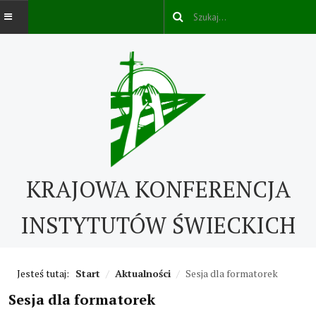
AKTUALNOŚCI
O NAS
O nas
KRAJOWA KONFERENCJA
Kontakt
ABC IŚ
INSTYTUTÓW ŚWIECKICH
Życie konsekrowane w świecie
Jesteś tutaj:
Start
/
Aktualności
/
Sesja dla formatorek
Historia IŚ
Sesja dla formatorek
Cechy IŚ