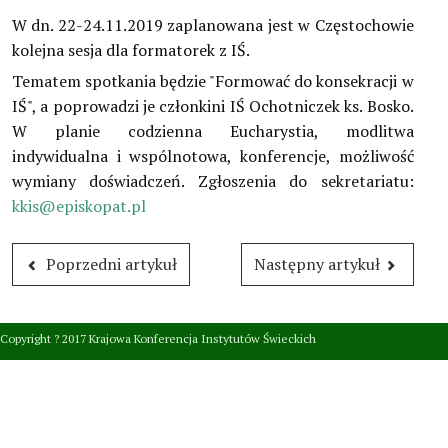
Dokumenty Kościoła
W dn. 22-24.11.2019 zaplanowana jest w Częstochowie
kolejna sesja dla formatorek z IŚ.
Instytuty świeckie kleryckie
Tematem spotkania będzie "Formować do konsekracji w
IŚ", a poprowadzi je członkini IŚ Ochotniczek ks. Bosko.
Publikacje
W planie codzienna Eucharystia, modlitwa
Multimedia
indywidualna i wspólnotowa, konferencje, możliwość
wymiany doświadczeń. Zgłoszenia do sekretariatu:
IŚ W POLSCE
kkis@episkopat.pl
TERMINARZ
Poprzedni artykuł
Następny artykuł
POLECAMY
Copyright ? 2017 Krajowa Konferencja Instytutów Świeckich