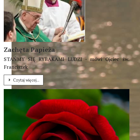
Zachęta Papieża
STAŃMY SIĘ RYBAKAMI LUDZI - mówi Ojciec św.
Franciszek
Czytaj więcej...