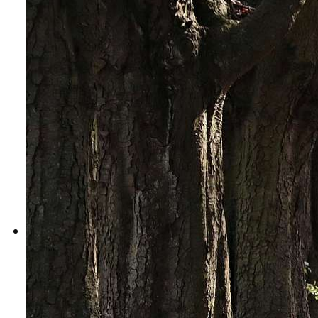
Dokumenty Kościoła
Instytuty świeckie kleryckie
Publikacje
Multimedia
IŚ W POLSCE
TERMINARZ
POLECAMY