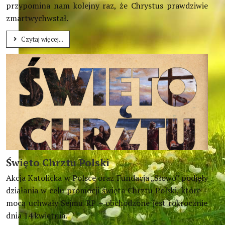
przypomina nam kolejny raz, że Chrystus prawdziwie
zmartwychwstał.
Czytaj więcej...
Święto Chrztu Polski
Akcja Katolicka w Polsce oraz Fundacja „Słowo” podjęły
działania w celu promocji święta Chrztu Polski, które –
mocą uchwały Sejmu RP – obchodzone jest rokrocznie
dnia 14 kwietnia.