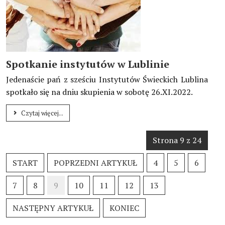
Spotkanie instytutów w Lublinie
Jedenaście pań z sześciu Instytutów Świeckich Lublina
spotkało się na dniu skupienia w sobotę 26.XI.2022.
Czytaj więcej...
Strona 9 z 24
START
POPRZEDNI ARTYKUŁ
4
5
6
7
8
9
10
11
12
13
NASTĘPNY ARTYKUŁ
KONIEC