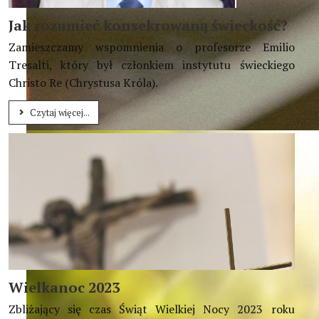
Jak rozumieć konsekrowaną świeckość?
Zamieszczamy wspomnienia o profesorze Emilio
Tresalti, który był członkiem instytutu świeckiego
Christo Re (Chrystusa Króla).
Czytaj więcej...
Dziś świat was potrzebuje, was ? żyjących wśród świata, ab
Wielkanoc 2023
Zbliżający się czas Świąt Wielkiej Nocy 2023 roku