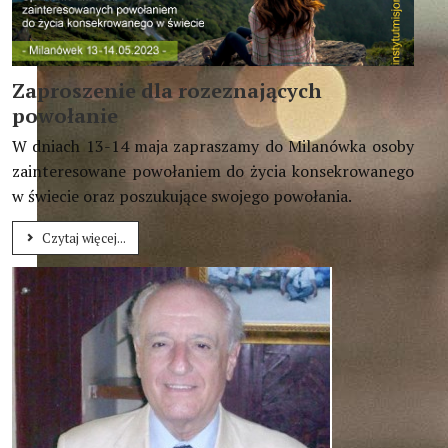
Zaproszenie dla rozeznających
powołanie
W dniach 13-14 maja zapraszamy do Milanówka osoby
zainteresowane powołaniem do życia konsekrowanego
w świecie oraz poszukujące swojego powołania.
Czytaj więcej...