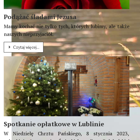
Podążać śladami Jezusa
Mamy kochać nie tylko tych, których lubimy, ale także
naszych nieprzyjaciół.
Czytaj więcej...
W centrum waszego życia stawiajcie Błogosławieństwa, abyści
Spotkanie opłatkowe w Lublinie
W Niedzielę Chrztu Pańskiego, 8 stycznia 2023,