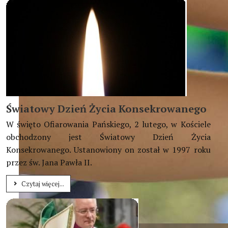
Światowy Dzień Życia Konsekrowanego
W święto Ofiarowania Pańskiego, 2 lutego, w Kościele
obchodzony jest Światowy Dzień Życia
Konsekrowanego. Ustanowiony on został w 1997 roku
przez św. Jana Pawła II.
Czytaj więcej...
Biorąc przykład z Chrystusa, bądźcie posłuszni miłości, łagod