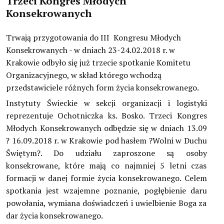
Trzeci Kongres Młodych
Konsekrowanych
Dokumenty Kościoła
Instytuty świeckie kleryckie
Trwają przygotowania do III Kongresu Młodych
Konsekrowanych - w dniach 23-24.02.2018 r. w
Publikacje
Krakowie odbyło się już trzecie spotkanie Komitetu
Multimedia
Organizacyjnego, w skład którego wchodzą
przedstawiciele różnych form życia konsekrowanego.
IŚ W POLSCE
Instytuty Świeckie w sekcji organizacji i logistyki
reprezentuje Ochotniczka ks. Bosko. Trzeci Kongres
TERMINARZ
Młodych Konsekrowanych odbędzie się w dniach 13.09
? 16.09.2018 r. w Krakowie pod hasłem ?Wolni w Duchu
POLECAMY
Świętym?. Do udziału zaproszone są osoby
konsekrowane, które mają co najmniej 5 letni czas
formacji w danej formie życia konsekrowanego. Celem
spotkania jest wzajemne poznanie, pogłębienie daru
powołania, wymiana doświadczeń i uwielbienie Boga za
dar życia konsekrowanego.