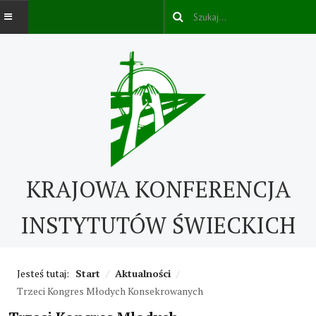
AKTUALNOŚCI
O NAS
O nas
KRAJOWA KONFERENCJA
Kontakt
ABC IŚ
INSTYTUTÓW ŚWIECKICH
Życie konsekrowane w świecie
Jesteś tutaj:
Start
/
Aktualności
/
Historia IŚ
Trzeci Kongres Młodych Konsekrowanych
Cechy IŚ