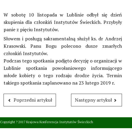
Dokumenty Kościoła
W sobotę 10 listopada w Lublinie odbył się dzień
Instytuty świeckie kleryckie
skupienia dla członkiń Instytutów Świeckich. Przybyły
panie z pięciu Instytutów.
Publikacje
Słowem i posługą sakramentalną służył ks. dr Andrzej
Multimedia
Krasowski. Panu Bogu polecono dusze zmarłych
członkiń Instytutów.
IŚ W POLSCE
Podczas tego spotkania podjęto decyzję o organizacji w
Lublinie spotkania powołaniowego informującego
TERMINARZ
młode kobiety o tego rodzaju drodze życia. Termin
takiego spotkania zaplanowano na 23 lutego 2019 r.
POLECAMY
Poprzedni artykuł
Następny artykuł
Copyright ? 2017 Krajowa Konferencja Instytutów Świeckich