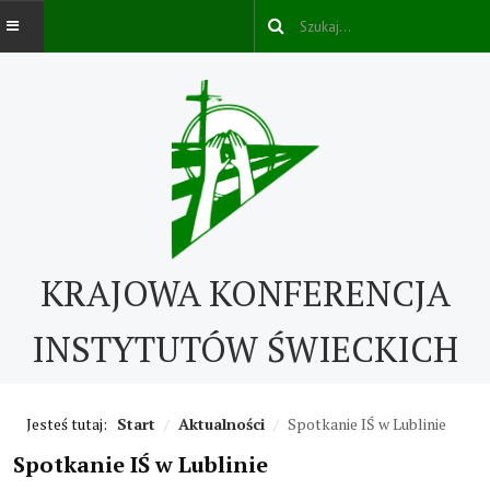
AKTUALNOŚCI
O NAS
O nas
KRAJOWA KONFERENCJA
Kontakt
ABC IŚ
INSTYTUTÓW ŚWIECKICH
Życie konsekrowane w świecie
Jesteś tutaj:
Start
/
Aktualności
/
Spotkanie IŚ w Lublinie
Historia IŚ
Spotkanie IŚ w Lublinie
Cechy IŚ