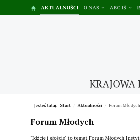
AKTUALNOŚCI
O NAS
ABC IŚ
I
KRAJOWA 
Jesteś tutaj:
Start
/
Aktualności
/
Forum Młodych
Forum Młodych
"Idźcie i głoście" to temat Forum Młodych Ins