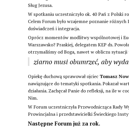
Sług Jezusa.
W spotkaniu uczestniczyło ok. 40 Pań z Polski r
Celem Forum było wzajemne poznanie różnych I
doświadczeń i integracja.
Oprócz momentów modlitwy wspólnotowej i Eucha
Warszawsko? Praskiej, delegatem KEP ds. Powoł
otrzymaliśmy od Boga, nawet w obliczu sytuacji
ziarno musi obumrzeć, aby wydać
Opiekę duchową sprawował ojciec
Tomasz Now
nawiązujące do tematyki spotkania. Pokazał wart
działania. Zachęcał Panie do refleksji, na ile w
Nim.
W Forum uczestniczyła Przewodnicząca Rady Wyk
Prowincjalna i przedstawicielki Świeckiego Inst
Następne Forum już za rok.