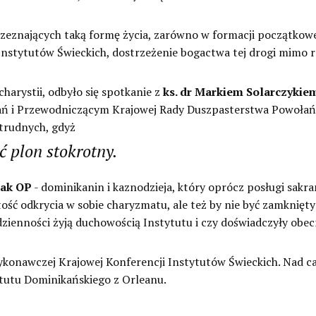
ozeznających taką formę życia, zarówno w formacji początkowej
nstytutów Świeckich, dostrzeżenie bogactwa tej drogi mimo
rystii, odbyło się spotkanie z
ks. dr Markiem Solarczykie
ań i Przewodniczącym Krajowej Rady Duszpasterstwa Powołań, 
 trudnych, gdyż
 plon stokrotny.
ak OP
- dominikanin i kaznodzieja, który oprócz posługi sakra
ość odkrycia w sobie charyzmatu, ale też by nie być zamknięt
 codzienności żyją duchowością Instytutu i czy doświadczyły ob
onawczej Krajowej Konferencji Instytutów Świeckich. Nad ca
ytutu Dominikańskiego z Orleanu.