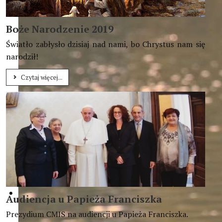
Boże Narodzenie 2019
Światło zabłysło dzisiaj nad nami, bo Chrystus nam się
narodził!
Czytaj więcej...
Audiencja u Papieża Franciszka
Prezydium CMIS na audiencji u Papieża Franciszka.