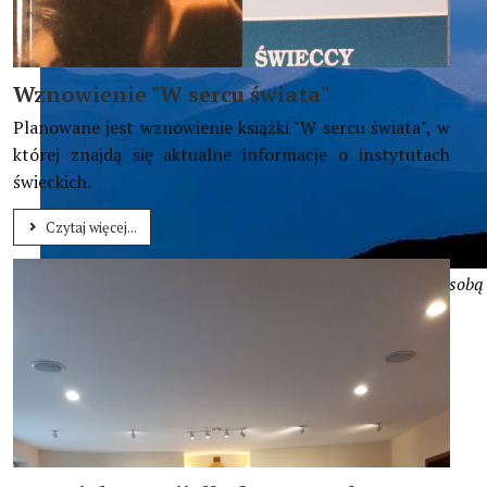
Wznowienie "W sercu świata"
Planowane jest wznowienie książki "W sercu świata", w
której znajdą się aktualne informacje o instytutach
świeckich.
Czytaj więcej...
Jesteście alpinistami ducha z trudną wspinaczką przed sobą