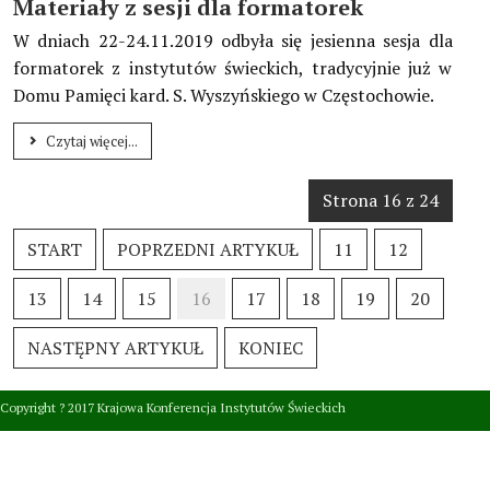
Materiały z sesji dla formatorek
W dniach 22-24.11.2019 odbyła się jesienna sesja dla
formatorek z instytutów świeckich, tradycyjnie już w
Domu Pamięci kard. S. Wyszyńskiego w Częstochowie.
Czytaj więcej...
Strona 16 z 24
START
POPRZEDNI ARTYKUŁ
11
12
13
14
15
16
17
18
19
20
NASTĘPNY ARTYKUŁ
KONIEC
Copyright ? 2017 Krajowa Konferencja Instytutów Świeckich