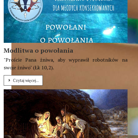
Modlitwa o powołania
"Proście Pana żniwa, aby wyprawił robotników na
swoje żniwo" (Łk 10,2).
Czytaj więcej...
Biorąc przykład z Chrystusa, bądźcie posłuszni miłości, łagod