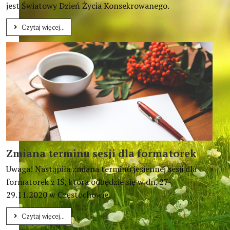
jest Światowy Dzień Życia Konsekrowanego.
Czytaj więcej...
Zmiana terminu sesji dla formatorek
Uwaga! Nastąpiła zmiana terminu jesiennej sesji dla
formatorek z IŚ, która odbędzie się w dn. 27-
29.11.2020 w Częstochowie.
Czytaj więcej...