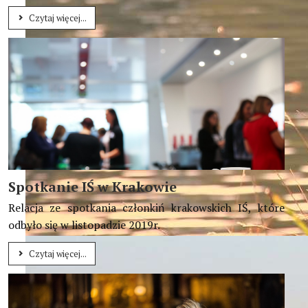
Czytaj więcej...
Spotkanie IŚ w Krakowie
Relacja ze spotkania członkiń krakowskich IŚ, które
odbyło się w listopadzie 2019r.
W centrum waszego życia stawiajcie Błogosławieństwa, abyści
Czytaj więcej...