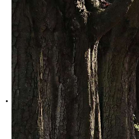
Dokumenty Kościoła
Instytuty świeckie kleryckie
Publikacje
Multimedia
IŚ W POLSCE
TERMINARZ
POLECAMY