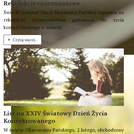
Rekolekcje rozeznaniowe
Świecki Instytut Maryi Służebnicy Pańskiej zaprasza na
rekolekcje rozpoznawania powołania do życia
konsekrowanego w świecie.
Czytaj więcej...
Dziś świat was potrzebuje, was ? żyjących wśród świata, ab
List na XXIV Światowy Dzień Życia
Konsekrowanego
W święto Ofiarowania Pańskiego, 2 lutego, obchodzony