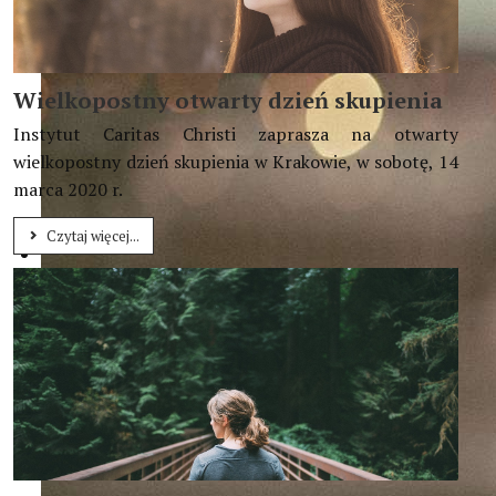
Wielkopostny otwarty dzień skupienia
Instytut Caritas Christi zaprasza na otwarty
wielkopostny dzień skupienia w Krakowie, w sobotę, 14
marca 2020 r.
Czytaj więcej...