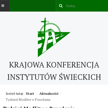
AKTUALNOŚCI
O NAS
O nas
KRAJOWA KONFERENCJA
Kontakt
ABC IŚ
INSTYTUTÓW ŚWIECKICH
Życie konsekrowane w świecie
Jesteś tutaj:
Start
/
Aktualności
/
Historia IŚ
Tydzień Modlitw o Powołania
Cechy IŚ