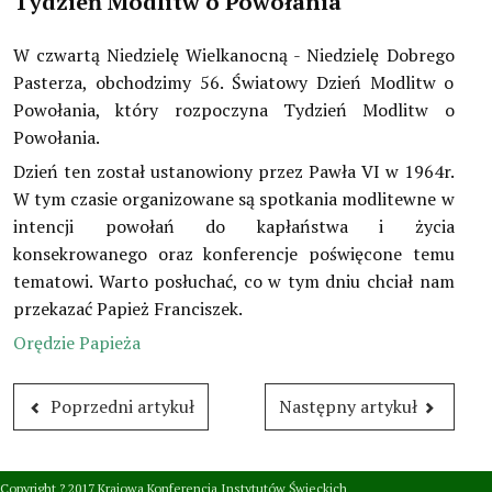
Tydzień Modlitw o Powołania
Dokumenty Kościoła
W czwartą Niedzielę Wielkanocną - Niedzielę Dobrego
Instytuty świeckie kleryckie
Pasterza, obchodzimy 56. Światowy Dzień Modlitw o
Powołania, który rozpoczyna Tydzień Modlitw o
Publikacje
Powołania.
Multimedia
Dzień ten został ustanowiony przez Pawła VI w 1964r.
W tym czasie organizowane są spotkania modlitewne w
IŚ W POLSCE
intencji powołań do kapłaństwa i życia
konsekrowanego oraz konferencje poświęcone temu
TERMINARZ
tematowi. Warto posłuchać, co w tym dniu chciał nam
przekazać Papież Franciszek.
POLECAMY
Orędzie Papieża
Poprzedni artykuł
Następny artykuł
Copyright ? 2017 Krajowa Konferencja Instytutów Świeckich