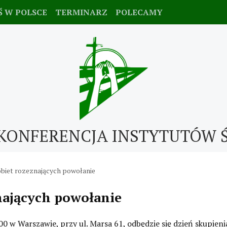
Ś W POLSCE
TERMINARZ
POLECAMY
KONFERENCJA INSTYTUTÓW 
obiet rozeznających powołanie
nających powołanie
00 w Warszawie, przy ul. Marsa 61, odbędzie się dzień skupien