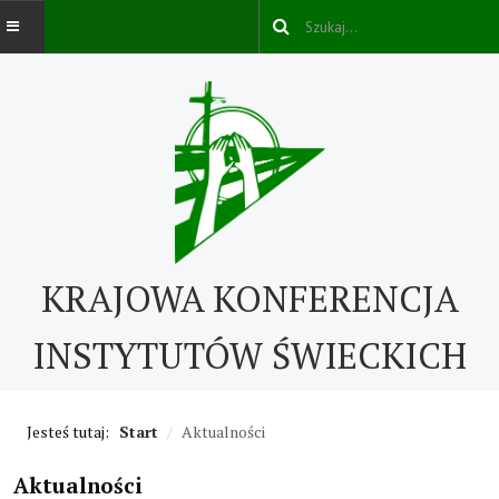
AKTUALNOŚCI
O NAS
O nas
KRAJOWA KONFERENCJA
Kontakt
ABC IŚ
INSTYTUTÓW ŚWIECKICH
Życie konsekrowane w świecie
Jesteś tutaj:
Start
/
Aktualności
Historia IŚ
Cechy IŚ
Aktualności