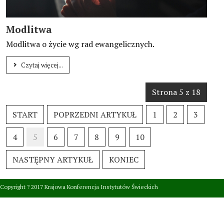
Modlitwa
Modlitwa o życie wg rad ewangelicznych.
Czytaj więcej...
Strona 5 z 18
START
POPRZEDNI ARTYKUŁ
1
2
3
4
5
6
7
8
9
10
NASTĘPNY ARTYKUŁ
KONIEC
Copyright ? 2017 Krajowa Konferencja Instytutów Świeckich