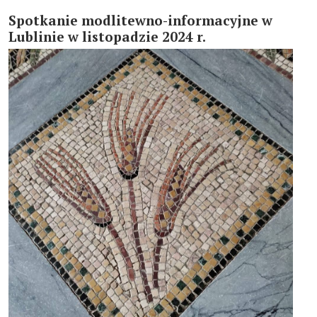
Dokumenty Kościoła
Spotkanie modlitewno-informacyjne w
Lublinie w listopadzie 2024 r.
Instytuty świeckie kleryckie
Publikacje
Multimedia
IŚ W POLSCE
TERMINARZ
POLECAMY